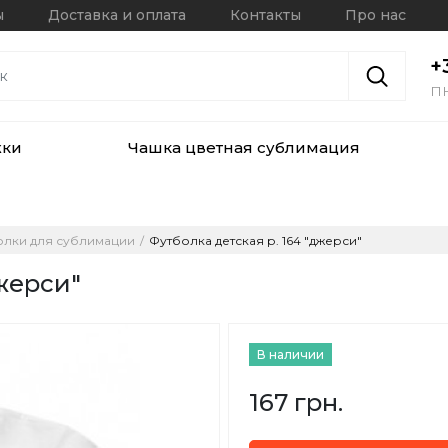
ы
Доставка и оплата
Контакты
Про нас
+
ПН
жки
Чашка цветная сублимация
олки для сублимации
Футболка детская р. 164 "джерси"
джерси"
В наличии
167 грн.