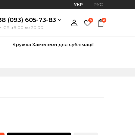
УКР
РУС
38 (093) 605-73-83
0
0
-СБ з 9:00 до 20:00
Кружка Хамелеон для сублімації