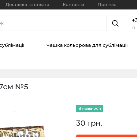
Доставка та оплата
Контакти
Про нас
+
ПН
сублімації
Чашка кольорова для сублімації
х7см №5
В наявності
30 грн.