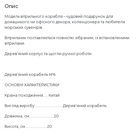
Опис
Модель вітрильного корабля – чудовий подарунок для
домашнього чи офісного декора, колекціонера та любителя
морських сувенірів.
Вітрильник поставляється повністю зібраним, із встановленими
вітрилами.
Дерев'яний корпус та щогли ручної роботи.
Дерев'яний корабель №6
ОСНОВНІ ХАРАКТЕРИСТИКИ
Країна походження..... Китай
Вигляд виробу...............................Дерев'яний корабель
Довжина, см...........................20
Висота, см........................20