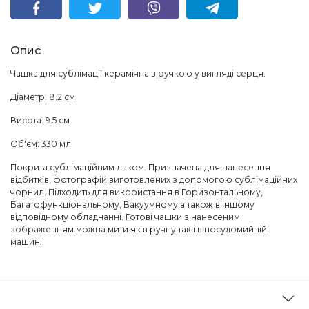
Опис
Чашка для сублімації керамічна з ручкою у вигляді серця.
Діаметр: 8.2 см
Висота: 9.5 см
Об'єм: 330 мл
Покрита сублімаційним лаком. Призначена для нанесення
відбитків, фотографій виготовлених з допомогою сублімаційних
чорнил. Підходить для використання в Горизонтальному,
Багатофункціональному, Вакуумному а також в іншому
відповідному обладнанні. Готові чашки з нанесеним
зображенням можна мити як в ручну так і в посудомийній
машині.