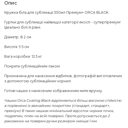
Опис
Кружка біла для сублімації 330мл Преміум+ ORCA BLACK.
Гуртки для сублімації найвищої категорії якості - суперпреміум!
Ідеально білі й рівні.
Діаметр: 8.2 см
Висота: 9.5 см
Вага коробки: 12.5 кг
Покрита сублімаційним лаком.
Призначена для нанесення відбитків, фотографій виготовлених
з допомогою сублімаційних чорнил.
Готові чашки з нанесеним зображенням мити вручну.
Чашки Orca Coating Black відрізняються більш високою стійкістю
в порівнянні із звичайним покриттям (стандарт, стандарт+,
преміум) В таких чашках мінімальний відсоток чорних точок,
подряпин, плям на всій поверхні. Проте допускається до 2
раковинок на поверхні ручки розміром менше 1 мм